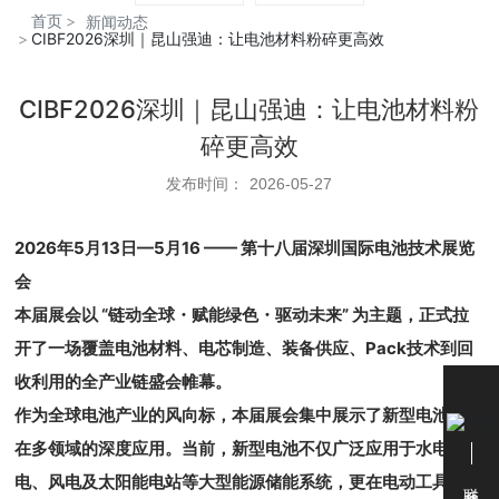
首页
新闻动态
CIBF2026深圳｜昆山强迪：让电池材料粉碎更高效
CIBF2026深圳｜昆山强迪：让电池材料粉
碎更高效
发布时间：
2026-05-27
2026
年
5
月
13
日
—5
月
16 ——
第十八届深圳国际电池技术展览
会
本届展会以
“
链动全球
赋能绿色
驱动未来
”
为主题，正式拉
・
・
开了一场覆盖电池材料、电芯制造、装备供应、
Pack
技术到回
收利用的全产业链盛会帷幕。
作为全球电池产业的风向标，本届展会集中展示了新型电池技术
在多领域的深度应用。当前，新型电池不仅广泛应用于水电、火
电、风电及太阳能电站等大型能源储能系统，更在电动工具、电
联系我们