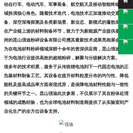
动自行车、电动汽车、军事装备、航空航天及移动智能终端等领
域扮演核心角色。随着技术迭代，电池技术正加速推动交通装
备、深空深海探测及各类新场景、新业态、新模式的蓬勃发展。
在产业链上游的材料制备环节，致力于为新能源产业提供基础支
持的昆山强迪粉碎设备有限公司携其最新技术成果亮相展会。作
为在电池材料粉碎领域深耕十余年的资深供应商，昆山强迪专注
于为电池行业提供高效的超细粉碎，解聚与分级解决方案。
借多年的技术积累，服务于从传统锂电池到下一代固态电池的正
负极材料制备工艺。其设备在提升材料粒度分布的均匀性、降低
能耗及提高成品率方面表现优异，是保障电池材料性能与一致性
的关键环节之一。昆山强迪此次参展，不仅展示了其在粉体处理
领域的成熟经验，也为全球电池材料制造商提供了从实验室到产
业化生产的全方位设备支持。