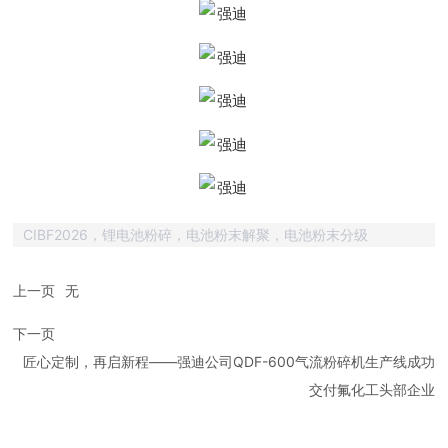
CIBF2026，锂电池粉碎，电池粉末解聚，电池粉末分级
上一页
无
下一页
匠心定制，再启新程——强迪公司QDF-600气流粉碎机生产线成功
交付氟化工头部企业